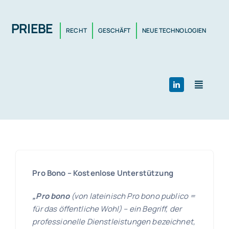
Skip
to
PRIEBE
RECHT
GESCHÄFT
NEUE TECHNOLOGIEN
content
Toggle
Navigat
Startseite
Dienstleistung
Pro Bono – Kostenlose Unterstützung
Team
„Pro bono
(von lateinisch Pro bono publico =
für das öffentliche Wohl) – ein Begriff, der
professionelle Dienstleistungen bezeichnet,