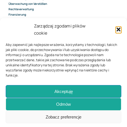
Überwachung von Verstößen
Rechteverwaltung
Finanzierung
Bewertung des Wertes von IP-
Rechten
Zarządzaj zgodami plików
cookie
Aby zapewnić jak najlepsze wrażenia, korzystamy z technologii, takich
Kontakt
jak pliki cookie, do przechowywania i/lub uzyskiwania dostępu do
informacji o urządzeniu. Zgoda na te technologie pozwoli nam
Über die Firma
przetwarzać dane, takie jak zachowanie podczas przeglądania lub
Kontakt Formular
unikalne identyfikatory na tej stronie. Brak wyrażenia zgody lub
wycofanie zgody może niekorzystnie wpłynąć na niektóre cechy i
funkcje.
© 2023 - 2026 | Alle Rechte vorbehalten
Akceptuję
Odmów
Zobacz preferencje