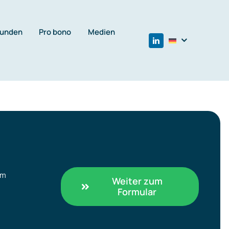
unden
Pro bono
Medien
um
Weiter zum
Formular