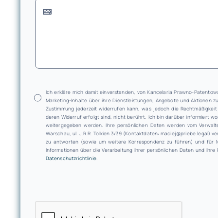
Ich erkläre mich damit einverstanden, von Kancelaria Prawno-Patentow
Marketing-Inhalte über ihre Dienstleistungen, Angebote und Aktionen zu
Zustimmung jederzeit widerrufen kann, was jedoch die Rechtmäßigkeit
deren Widerruf erfolgt sind, nicht berührt. Ich bin darüber informiert
weitergegeben werden. Ihre persönlichen Daten werden vom Verwalter
Warschau, ul. J.R.R. Tolkien 3/39 (Kontaktdaten: maciej@priebe.legal) ve
zu antworten (sowie um weitere Korrespondenz zu führen) und für Ma
Informationen über die Verarbeitung Ihrer persönlichen Daten und Ihre 
Datenschutzrichtlinie.