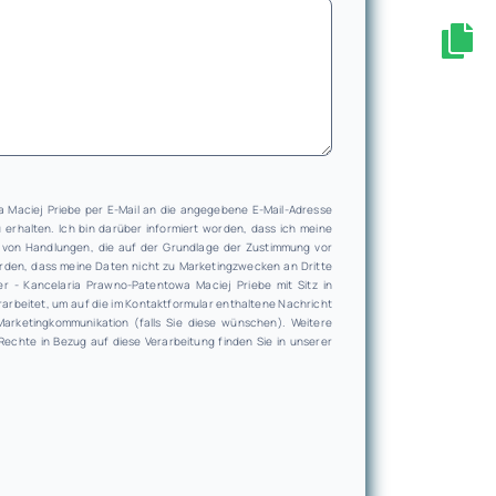
a Maciej Priebe per E-Mail an die angegebene E-Mail-Adresse
 erhalten. Ich bin darüber informiert worden, dass ich meine
 von Handlungen, die auf der Grundlage der Zustimmung vor
 worden, dass meine Daten nicht zu Marketingzwecken an Dritte
 - Kancelaria Prawno-Patentowa Maciej Priebe mit Sitz in
rarbeitet, um auf die im Kontaktformular enthaltene Nachricht
rketingkommunikation (falls Sie diese wünschen). Weitere
Rechte in Bezug auf diese Verarbeitung finden Sie in unserer