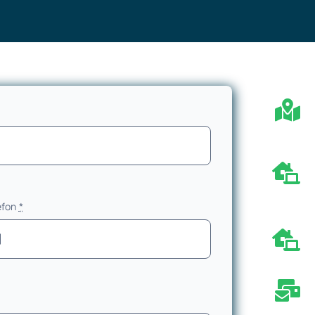
efon
*