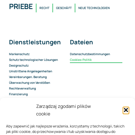
PRIEBE
RECHT
GESCHÄFT
NEUE TECHNOLOGIEN
Dienstleistungen
Dateien
Markenschutz
Datenschutzbestimmungen
Schutz technologischer Lösungen
Cookies-Politik
Designschutz
Umstrittene Angelegenheiten
Vereinbarungen. Beratung
Überwachung von Verstößen
Rechteverwaltung
Finanzierung
Bewertung des Wertes von IP-
Rechten
Zarządzaj zgodami plików
cookie
Aby zapewnić jak najlepsze wrażenia, korzystamy z technologii, takich
Kontakt
jak pliki cookie, do przechowywania i/lub uzyskiwania dostępu do