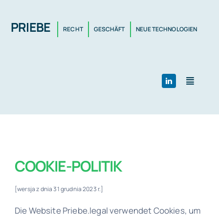
Skip
to
PRIEBE
RECHT
GESCHÄFT
NEUE TECHNOLOGIEN
content
Toggle
Navigat
Startseite
Dienstleistung
COOKIE-POLITIK
Team
[wersja z dnia 31 grudnia 2023 r.]
Die Website Priebe.legal verwendet Cookies, um